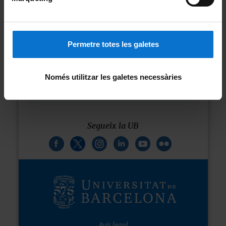
incrementant els guanys nets de
benestar, reduint l’ús de recursos i
evitant la degradació i la
contaminació.
Permetre totes les galetes
Àmbits relacionats
Només utilitzar les galetes necessàries
Metes relacionades
Segueix la UB
Avís legal