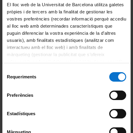
de consum i
El lloc web de la Universitat de Barcelona utilitza galetes
producció
pròpies i de tercers amb la finalitat de gestionar les
vostres preferències (recordar informació perquè accediu
sostenibles
al lloc web amb determinades característiques que
puguin diferenciar la vostra experiència de la d’altres
usuaris), amb finalitats estadístiques (analitzar com
interactueu amb el lloc web) i amb finalitats de
màrqueting (gestionar la publicitat que s’ofereix
adequant-la en funció dels vostres hàbits de navegació).
Per obtenir més informació sobre les galetes podeu
Selecció
consultar la
Política de galetes del lloc web de la
Requeriments
de
Universitat de Barcelona
.
consentiment
Preferències
L’objectiu del consum i la
Estadístiques
producció sostenibles és «fer més
i millor amb menys»,
Màrqueting