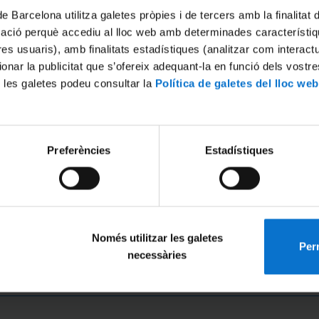
de Barcelona utilitza galetes pròpies i de tercers amb la finalitat
mació perquè accediu al lloc web amb determinades característiq
tres usuaris), amb finalitats estadístiques (analitzar com interac
ionar la publicitat que s’ofereix adequant-la en funció dels vostr
per combatre el canvi climà
 les galetes podeu consultar la
Política de galetes del lloc web
s un repte que no respecta fronteres. Les emissions de 
 Per resoldre’l cal que la comunitat internacional treba
Preferències
Estadístiques
 emissions globals.
Només utilitzar les galetes
Perm
necessàries