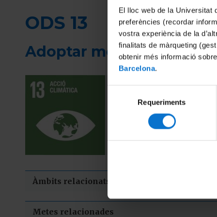
Fil
El lloc web de la Universitat 
d'ariadna
ODS 13
preferències (recordar infor
vostra experiència de la d’al
finalitats de màrqueting (gest
Adoptar mesures urgents 
obtenir més informació sobre
Barcelona
.
El canvi climàtic é
Selecció
les persones arreu.
Requeriments
de
economia baixa en
consentiment
Àmbits relacionats
Metes relacionades