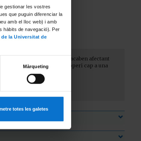
 de gestionar les vostres
ues que puguin diferenciar la
tueu amb el lloc web) i amb
es hàbits de navegació). Per
tic
 de la Universitat de
gasos amb efecte hivernacle acaben afectant
lli de forma coordinada i cooperi cap a una
Màrqueting
etre totes les galetes