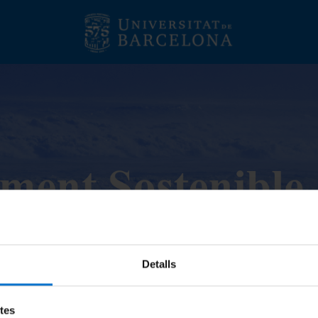
Detalls
etes