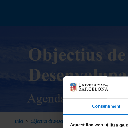
Vés
al
contingut
Consentiment
Inici
Objectius de Desenvolupament Sostenible
ODS 13
Aquest lloc web utilitza gal