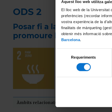
Fil
Aquest lloc web utilitza gal
d'ariadna
ODS 2
El lloc web de la Universitat 
preferències (recordar infor
vostra experiència de la d’al
Posar fi a la fam, assolir 
finalitats de màrqueting (gest
promoure l’agricultura s
obtenir més informació sobre
Barcelona
.
Selecció
L’any 2015 va come
Requeriments
de
prevalença de la d
consentiment
és a dir, el 8,9 % 
seixanta milions e
Àmbits relacionats