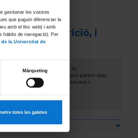
 de gestionar les vostres
ues que puguin diferenciar la
tueu amb el lloc web) i amb
llora de la nutrició, i
es hàbits de navegació). Per
 de la Universitat de
 passaven gana (mesurat per la
Màrqueting
tant de 690 milions de persones patien fam,
s deu milions de persones en un any i
etre totes les galetes