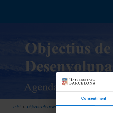
Vés
al
contingut
Consentiment
Inici
Objectius de Desenvolupament Sostenible
ODS 2