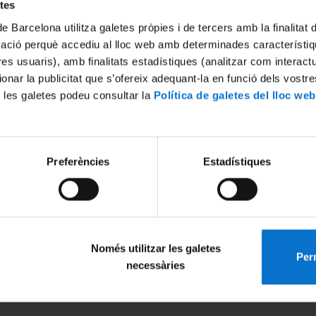
etes
de Barcelona utilitza galetes pròpies i de tercers amb la finalitat
mació perquè accediu al lloc web amb determinades característiq
tres usuaris), amb finalitats estadístiques (analitzar com interac
la seguretat alimentària i la mi
ionar la publicitat que s’ofereix adequant-la en funció dels vostr
ostenible
 les galetes podeu consultar la
Política de galetes del lloc web
nçar a augmentar lentament el nombre de persones que
Preferències
Estadístiques
esnutrició). Les estimacions actuals indiquen que al vol
de la població mundial, i aquest percentatge equival a un
n cinc anys.
Només utilitzar les galetes
Perm
necessàries