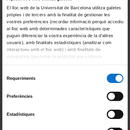
sana i promoure el
El lloc web de la Universitat de Barcelona utilitza galetes
benestar a qualsevol
pròpies i de tercers amb la finalitat de gestionar les
edat
vostres preferències (recordar informació perquè accediu
al lloc web amb determinades característiques que
puguin diferenciar la vostra experiència de la d’altres
usuaris), amb finalitats estadístiques (analitzar com
interactueu amb el lloc web) i amb finalitats de
màrqueting (gestionar la publicitat que s’ofereix
adequant-la en funció dels vostres hàbits de navegació).
Per obtenir més informació sobre les galetes podeu
Selecció
consultar la
Política de galetes del lloc web de la
Requeriments
de
Universitat de Barcelona
.
consentiment
Preferències
S’han fet grans avenços en la
Estadístiques
millora de la salut de milions de
persones. No obstant això, calen