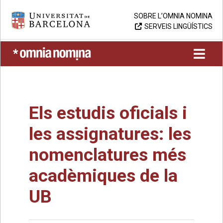
Skip
Universitat de Barcelona
SOBRE L’OMNIA NOMINA
to
SERVEIS LINGÜÍSTICS
content
UB > Omnia nomina
Els estudis oficials i
les assignatures: les
nomenclatures més
acadèmiques de la
UB