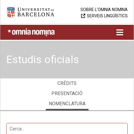
Skip
Universitat de Barcelona
SOBRE L’OMNIA NOMINA
to
SERVEIS LINGÜÍSTICS
content
UB > Omnia nomina
Estudis oficials
CRÈDITS
PRESENTACIÓ
NOMENCLATURA
Cerca...