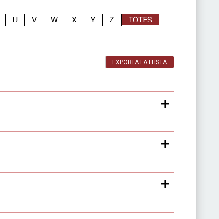
U
V
W
X
Y
Z
TOTES
EXPORTA LA LLISTA