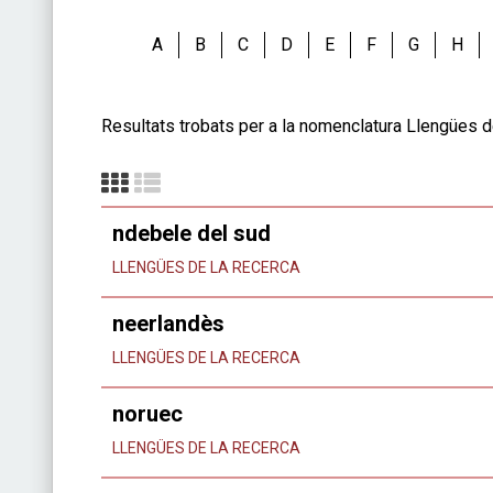
A
B
C
D
E
F
G
H
Resultats trobats per a la nomenclatura Llengües d
ndebele del sud
LLENGÜES DE LA RECERCA
neerlandès
LLENGÜES DE LA RECERCA
noruec
LLENGÜES DE LA RECERCA