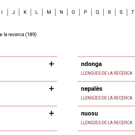
I
J
K
L
M
N
O
P
Q
R
S
T
e la recerca (189)
ndonga
LLENGÜES DE LA RECERCA
nepalès
LLENGÜES DE LA RECERCA
nuosu
LLENGÜES DE LA RECERCA