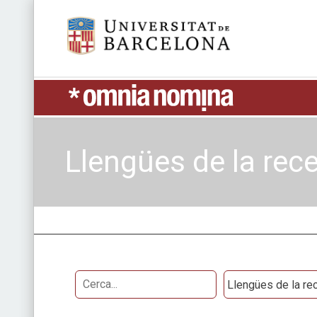
Skip
Universitat de Barcelona
to
content
UB > Omnia nomina
Llengües de la rec
Cerca...
Obres