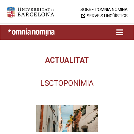
Skip
Universitat de Barcelona
SOBRE L’OMNIA NOMINA
to
SERVEIS LINGÜÍSTICS
content
UB > Omnia nomina
ACTUALITAT
LSC
TOPONÍMIA