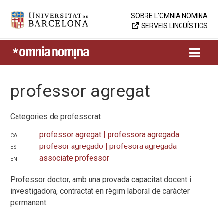
Skip
Universitat de Barcelona
SOBRE L’OMNIA NOMINA
to
SERVEIS LINGÜÍSTICS
content
UB > Omnia nomina
professor agregat
Categories de professorat
ca
professor agregat
| professora agregada
es
profesor agregado
| profesora agregada
en
associate professor
Professor doctor, amb una provada capacitat docent i
investigadora, contractat en règim laboral de caràcter
permanent.