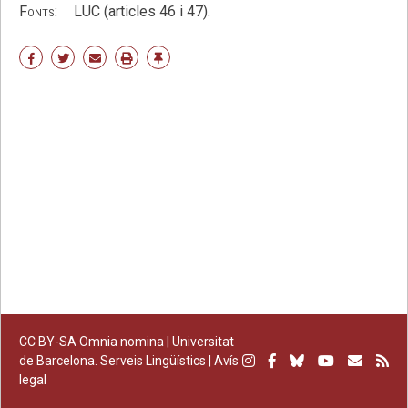
Fonts:
LUC (articles 46 i 47).
Share
Share
Share
Print
Enllaç
on
on
by
permanent
Facebook
Twitter
email
CC BY-SA
Omnia nomina |
Universitat
Instagram
Facebook
Bluesky
Youtube
Subscr
Su
de Barcelona. Serveis Lingüístics
|
Avís
legal
per
RS
correu