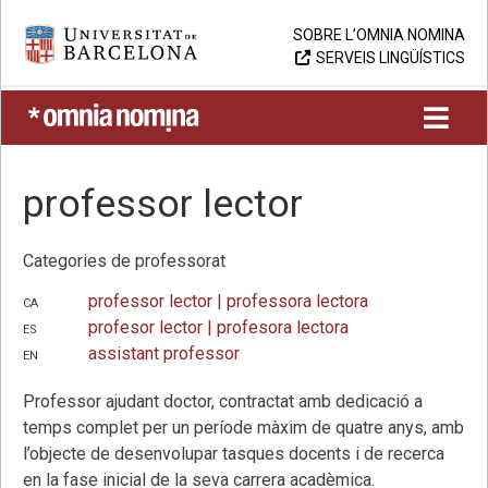
Skip
Universitat de Barcelona
SOBRE L’OMNIA NOMINA
to
SERVEIS LINGÜÍSTICS
content
UB > Omnia nomina
professor lector
Categories de professorat
ca
professor lector
| professora lectora
es
profesor lector
| profesora lectora
en
assistant professor
Professor ajudant doctor, contractat amb dedicació a
temps complet per un període màxim de quatre anys, amb
l’objecte de desenvolupar tasques docents i de recerca
en la fase inicial de la seva carrera acadèmica.