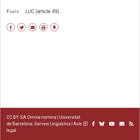
Fonts:
LUC (article 49).
Share
Share
Share
Print
Enllaç
on
on
by
permanent
Facebook
Twitter
email
CC BY-SA
Omnia nomina |
Universitat
Instagram
Facebook
Bluesky
Youtube
Subscr
Su
de Barcelona. Serveis Lingüístics
|
Avís
legal
per
RS
correu