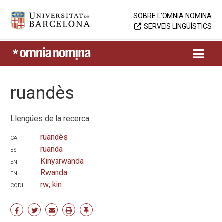
Skip
Universitat de Barcelona
SOBRE L’OMNIA NOMINA
to
SERVEIS LINGÜÍSTICS
content
UB > Omnia nomina
ruandès
Llengües de la recerca
ca
ruandès
es
ruanda
en
Kinyarwanda
en
Rwanda
codi
rw; kin
Share
Share
Share
Print
Enllaç