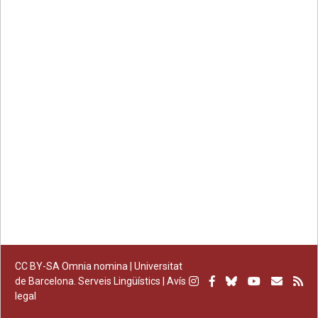
on
on
by
permanent
Facebook
Twitter
email
CC BY-SA
Omnia nomina |
Universitat
Instagram
Facebook
Bluesky
Youtube
Subscr
Su
de Barcelona. Serveis Lingüístics
|
Avís
legal
per
RS
correu