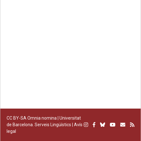
Facebook
Twitter
email
CC BY-SA
Omnia nomina |
Universitat
Instagram
Facebook
Bluesky
Youtube
Subscr
Su
de Barcelona. Serveis Lingüístics
|
Avís
legal
per
RS
correu