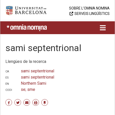
Skip
Universitat de Barcelona
SOBRE L’OMNIA NOMINA
to
SERVEIS LINGÜÍSTICS
content
UB > Omnia nomina
sami septentrional
Llengües de la recerca
ca
sami septentrional
es
sami septentrional
en
Northern Sami
codi
se; sme
Share
Share
Share
Print
Enllaç
on
on
by
permanent