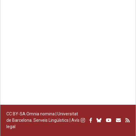
on
on
by
permanent
Facebook
Twitter
email
CC BY-SA
Omnia nomina |
Universitat
Instagram
Facebook
Bluesky
Youtube
Subscr
Su
de Barcelona. Serveis Lingüístics
|
Avís
legal
per
RS
correu