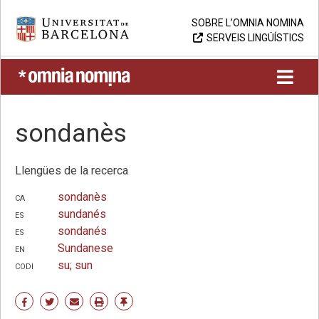
Skip
Universitat de Barcelona
SOBRE L’OMNIA NOMINA
to
SERVEIS LINGÜÍSTICS
content
UB > Omnia nomina
sondanès
Llengües de la recerca
ca
sondanès
es
sundanés
es
sondanés
en
Sundanese
codi
su; sun
Share
Share
Share
Print
Enllaç