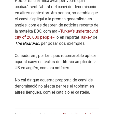
Potser és una mica aviat per veure quin
acabarà sent l’abast del canvi de denominació
en altres contextos. Ara per ara, no sembla que
el canvi s’apliqui a la premsa generalista en
anglès, com es desprèn de notícies recents de
la mateixa BBC, com ara «
Turkey’s underground
city of 20,000 people»
, o en l’apartat
Turkey
de
The Guardian
, per posar dos exemples.
Considerem, per tant, poc recomanable aplicar
aquest canvi en textos de difusió àmplia de la
UB en anglès, com ara notícies.
No cal dir que aquesta proposta de canvi de
denominació no afecta per res el topònim en
altres llengües, com el català o el castellà.