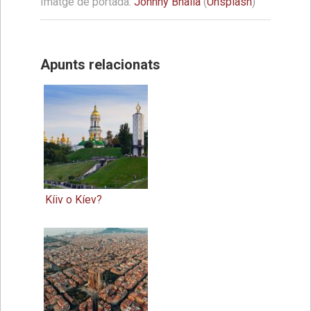
Imatge de portada:
Johnny Bhalla
(
Unsplash
)
Apunts relacionats
Kíiv o Kíev?