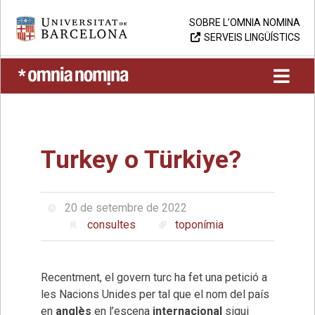
Skip
Universitat de Barcelona
SOBRE L’OMNIA NOMINA
to
SERVEIS LINGÜÍSTICS
content
UB > Omnia nomina
Turkey o Türkiye?
20 de setembre de 2022
consultes
toponímia
Recentment, el govern turc ha fet una petició a
les Nacions Unides per tal que el nom del país
en
anglès
en l’escena
internacional
sigui