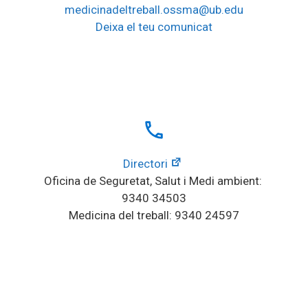
medicinadeltreball.ossma@ub.edu
Deixa el teu comunicat
local_phone
Directori
Oficina de Seguretat, Salut i Medi ambient: 
9340 34503
Medicina del treball: 9340 24597