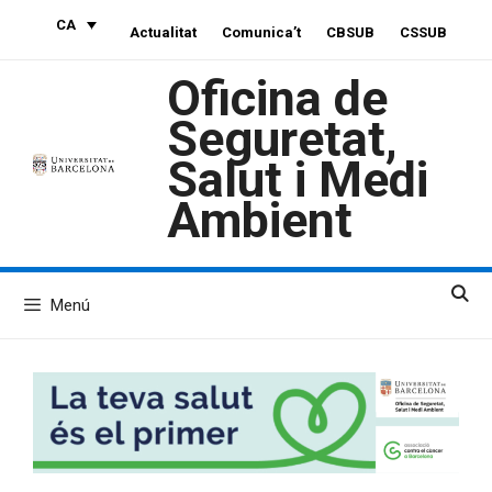
Vés
CA
Actualitat
Comunica’t
CBSUB
CSSUB
al
contingut
Oficina de
Seguretat,
Salut i Medi
Ambient
Menú