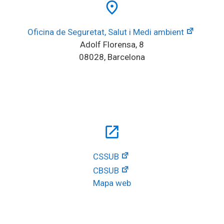
place
Oficina de Seguretat, Salut i Medi ambient
Adolf Florensa, 8
08028, Barcelona
open_in_new
CSSUB
CBSUB
Mapa web