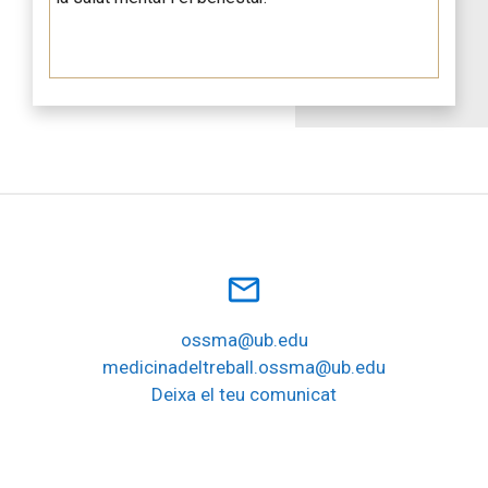
mail_outline
ossma@ub.edu
medicinadeltreball.ossma@ub.edu
Deixa el teu comunicat