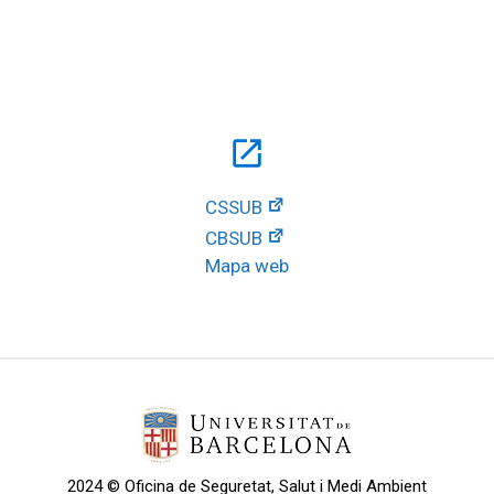
open_in_new
CSSUB
CBSUB
Mapa web
2024 © Oficina de Seguretat, Salut i Medi Ambient