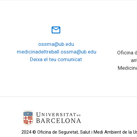
mail_outline
ossma@ub.edu
medicinadeltreball.ossma@ub.edu
Oficina d
Deixa el teu comunicat
am
Medicina
2024 © Oficina de Seguretat, Salut i Medi Ambient de la Un