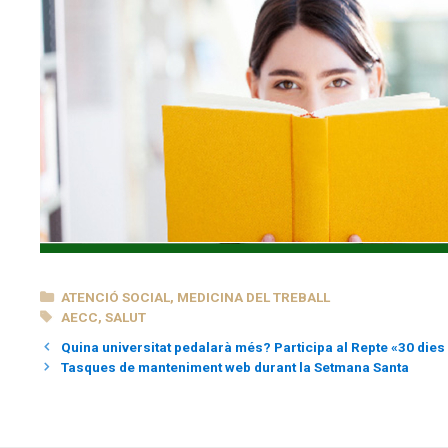
CATEGORIES
ATENCIÓ SOCIAL
,
MEDICINA DEL TREBALL
ETIQUETES
AECC
,
SALUT
Quina universitat pedalarà més? Participa al Repte «30 dies 
Tasques de manteniment web durant la Setmana Santa