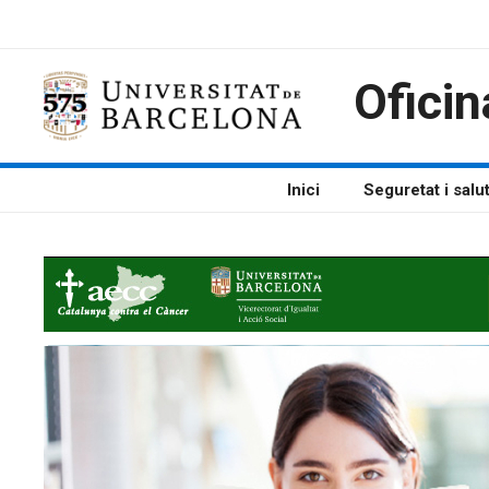
Vés
al
contingut
Oficin
Inici
Seguretat i salu