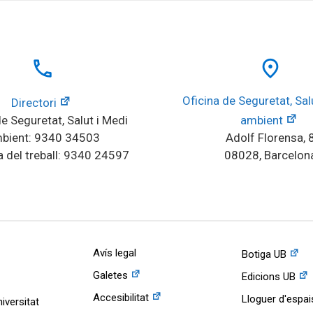
local_phone
place
Oficina de Seguretat, Salu
Directori
e Seguretat, Salut i Medi 
ambient
bient: 9340 34503
Adolf Florensa, 
 del treball: 9340 24597
08028, Barcelon
Avís legal
Botiga UB
Galetes
Edicions UB
Accesibilitat
Lloguer d'espai
iversitat