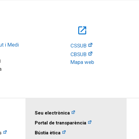
open_in_new
t i Medi 
CSSUB
CBSUB
8
Mapa web
a
Seu electrònica
Portal de transparència
s
Bústia ètica