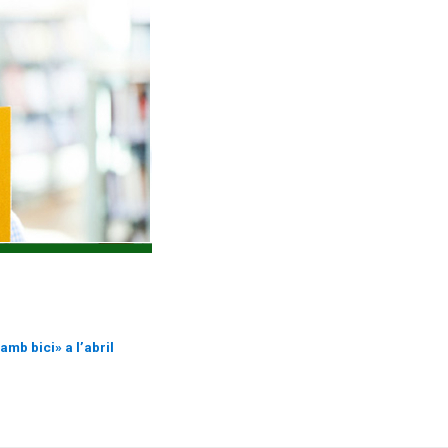
amb bici» a l’abril