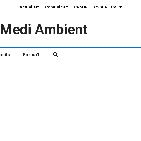
Actualitat
Comunica’t
CBSUB
CSSUB
CA
i Medi Ambient
àmits
Forma’t