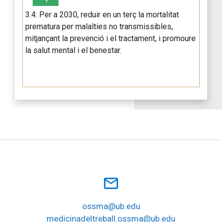
3.4: Per a 2030, reduir en un terç la mortalitat
prematura per malalties no transmissibles,
mitjançant la prevenció i el tractament, i promoure
la salut mental i el benestar.
mail_outline
ossma@ub.edu
medicinadeltreball.ossma@ub.edu