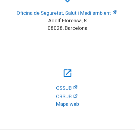
Oficina de Seguretat, Salut i Medi ambient
Adolf Florensa, 8
08028, Barcelona
open_in_new
CSSUB
CBSUB
Mapa web