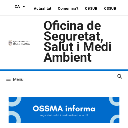
Vés
CA
Actualitat
Comunica’t
CBSUB
CSSUB
al
contingut
Oficina de
Seguretat,
Salut i Medi
Ambient
Menú