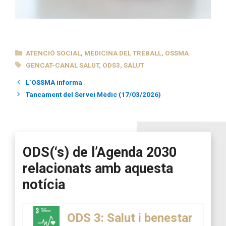
CATEGORIES
ATENCIÓ SOCIAL
,
MEDICINA DEL TREBALL
,
OSSMA
ETIQUETES
GENCAT-CANAL SALUT
,
ODS3
,
SALUT
L’OSSMA informa
Tancament del Servei Mèdic (17/03/2026)
ODS(‘s) de l’Agenda 2030
relacionats amb aquesta
notícia
ODS 3: Salut i benestar