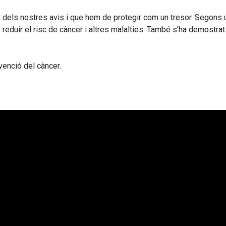
 dels nostres avis i que hem de protegir com un tresor. Segons un
r reduir el risc de càncer i altres malalties. També s’ha demostrat
venció del càncer.