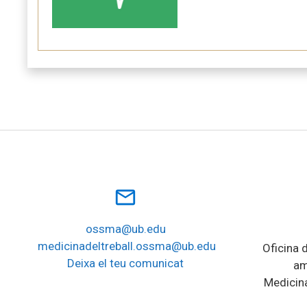
mail_outline
ossma@ub.edu
medicinadeltreball.ossma@ub.edu
Oficina d
Deixa el teu comunicat
am
Medicina