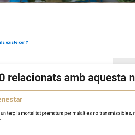
als existeixen?
0 relacionats amb aquesta n
enestar
n un terç la mortalitat prematura per malalties no transmissibles, m
.