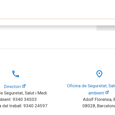
local_phone
place
Oficina de Seguretat, Salu
Directori
e Seguretat, Salut i Medi 
ambient
bient: 9340 34503
Adolf Florensa, 
 del treball: 9340 24597
08028, Barcelon