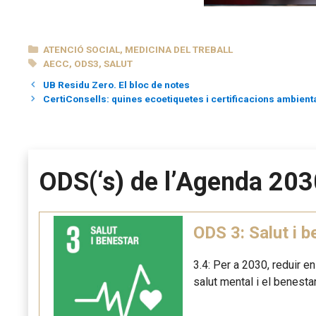
CATEGORIES
ATENCIÓ SOCIAL
,
MEDICINA DEL TREBALL
ETIQUETES
AECC
,
ODS3
,
SALUT
UB Residu Zero. El bloc de notes
CertiConsells: quines ecoetiquetes i certificacions ambient
ODS(‘s) de l’Agenda 203
ODS 3: Salut i b
3.4: Per a 2030, reduir e
salut mental i el benestar