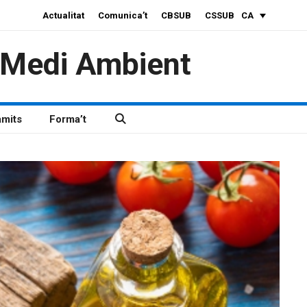
Actualitat
Comunica’t
CBSUB
CSSUB
CA
i Medi Ambient
àmits
Forma’t