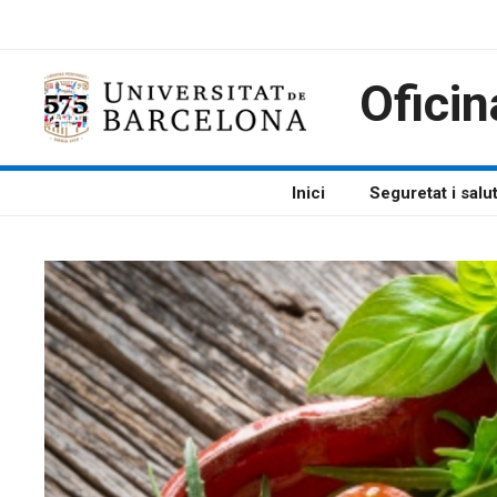
Vés
al
contingut
Oficin
Inici
Seguretat i salu