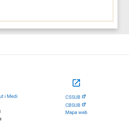
open_in_new
t i Medi 
CSSUB
CBSUB
8
Mapa web
a