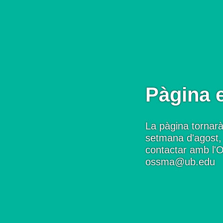
Pàgina 
La pàgina tornarà
setmana d'agost, 
contactar amb l'
ossma@ub.edu