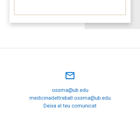
mail_outline
ossma@ub.edu
medicinadeltreball.ossma@ub.edu
Deixa el teu comunicat