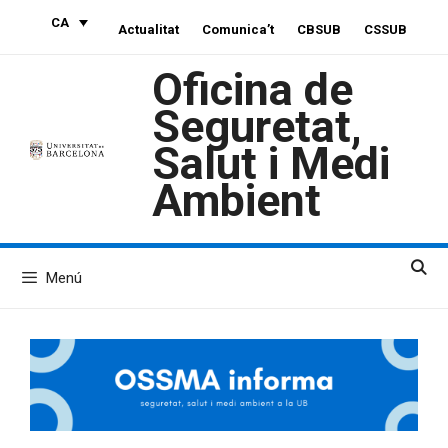
Vés
CA
Actualitat
Comunica’t
CBSUB
CSSUB
al
contingut
Oficina de
Seguretat,
Salut i Medi
Ambient
Menú