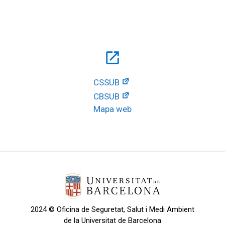
open_in_new
CSSUB
CBSUB
Mapa web
2024 © Oficina de Seguretat, Salut i Medi Ambient
de la Universitat de Barcelona