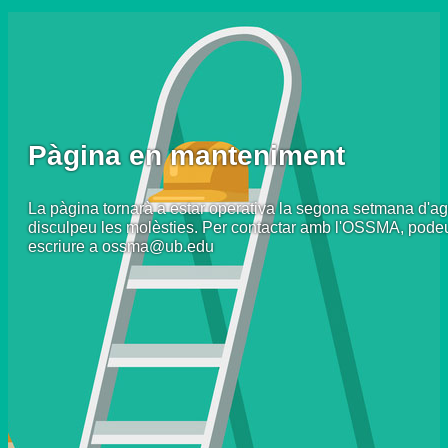
Pàgina en manteniment
La pàgina tornarà a estar operativa la segona setmana d'ag
disculpeu les molèsties. Per contactar amb l'OSSMA, pode
escriure a ossma@ub.edu