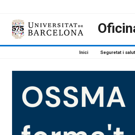
Vés
al
contingut
Oficin
Inici
Seguretat i salu