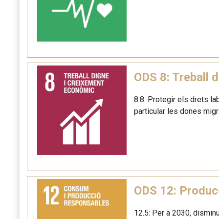
ODS 8: Treball 
8.8: Protegir els drets l
particular les dones mig
ODS 12: Produc
12.5: Per a 2030, disminu