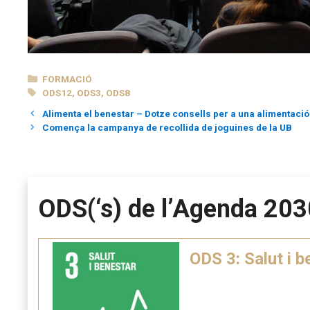
CATEGORIES
FORMACIÓ
ETIQUETES
ODS12
,
ODS3
,
ODS8
Alimenta el benestar – Dotze consells per a una alimentació 
Comença la campanya de recollida de joguines de la UB
ODS(‘s) de l’Agenda 203
ODS 3: Salut i b