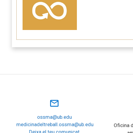
mail_outline
ossma@ub.edu
medicinadeltreball.ossma@ub.edu
Oficina d
Deixa el teu comunicat
am