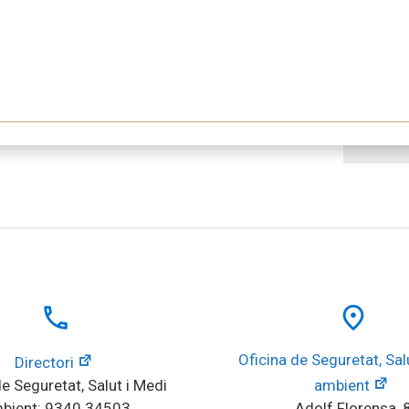
local_phone
place
Oficina de Seguretat, Salu
Directori
e Seguretat, Salut i Medi 
ambient
bient: 9340 34503
Adolf Florensa, 