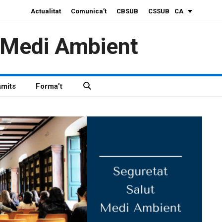
Actualitat
Comunica’t
CBSUB
CSSUB
CA
i Medi Ambient
àmits
Forma’t