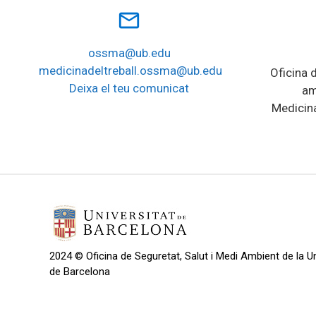
mail_outline
ossma@ub.edu
medicinadeltreball.ossma@ub.edu
Oficina d
Deixa el teu comunicat
am
Medicina
2024 © Oficina de Seguretat, Salut i Medi Ambient de la Un
de Barcelona