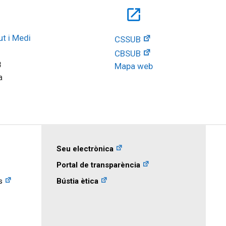
open_in_new
t i Medi 
CSSUB
CBSUB
8
Mapa web
a
Seu electrònica
Portal de transparència
s
Bústia ètica