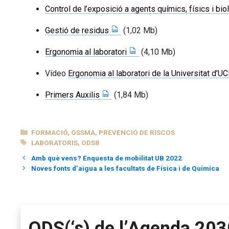
Control de l’exposició a agents químics, físics i bio
Gestió de residus
(1,02 Mb)
Ergonomia al laboratori
(4,10 Mb)
Vídeo
Ergonomia al laboratori de la Universitat d’U
Primers Auxilis
(1,84 Mb)
CATEGORIES
FORMACIÓ
,
OSSMA
,
PREVENCIÓ DE RISCOS
ETIQUETES
LABORATORIS
,
ODS8
Amb què vens? Enquesta de mobilitat UB 2022
Noves fonts d’aigua a les facultats de Física i de Química
ODS(‘s) de l’Agenda 203