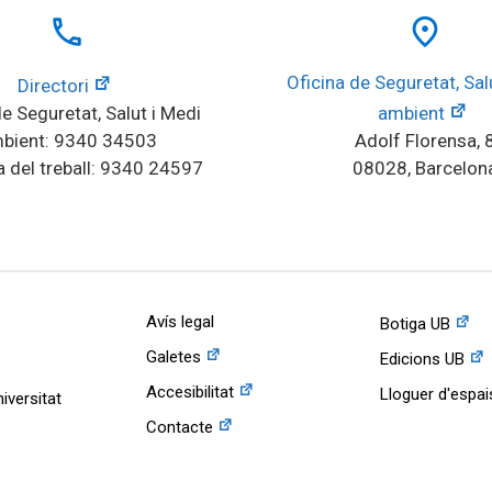
local_phone
place
Oficina de Seguretat, Salu
Directori
e Seguretat, Salut i Medi 
ambient
bient: 9340 34503
Adolf Florensa, 
 del treball: 9340 24597
08028, Barcelon
Avís legal
Botiga UB
Galetes
Edicions UB
Accesibilitat
Lloguer d'espai
iversitat
Contacte