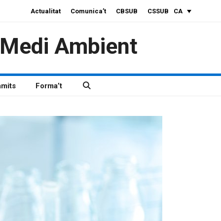
Actualitat
Comunica’t
CBSUB
CSSUB
CA
i Medi Ambient
àmits
Forma’t