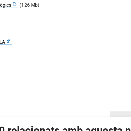
lògics
(1,26 Mb)
CLA
0 relacionats amb aquesta n