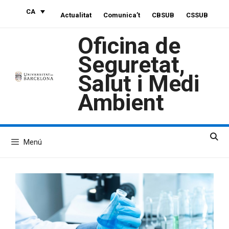
Vés
CA
Actualitat
Comunica’t
CBSUB
CSSUB
al
contingut
Oficina de
Seguretat,
Salut i Medi
Ambient
Menú