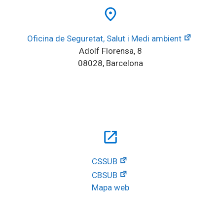
place
Oficina de Seguretat, Salut i Medi ambient
Adolf Florensa, 8
08028, Barcelona
open_in_new
CSSUB
CBSUB
Mapa web