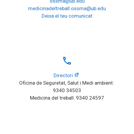
ossma@ub.edu
medicinadeltreball.ossma@ub.edu
Deixa el teu comunicat
local_phone
Directori
Oficina de Seguretat, Salut i Medi ambient: 
9340 34503
Medicina del treball: 9340 24597