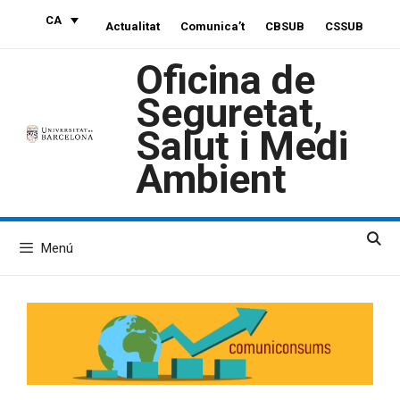
Vés
CA
Actualitat
Comunica’t
CBSUB
CSSUB
al
contingut
Oficina de
Seguretat,
Salut i Medi
Ambient
Menú