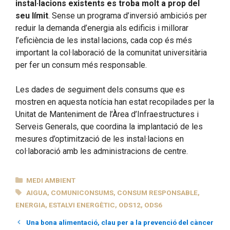
instal·lacions existents es troba molt a prop del
seu límit
. Sense un programa d’inversió ambiciós per
reduir la demanda d’energia als edificis i millorar
l’eficiència de les instal·lacions, cada cop és més
important la col·laboració de la comunitat universitària
per fer un consum més responsable.
Les dades de seguiment dels consums que es
mostren en aquesta notícia han estat recopilades per la
Unitat de Manteniment de l’Àrea d’Infraestructures i
Serveis Generals, que coordina la implantació de les
mesures d’optimització de les instal·lacions en
col·laboració amb les administracions de centre.
CATEGORIES
MEDI AMBIENT
ETIQUETES
AIGUA
,
COMUNICONSUMS
,
CONSUM RESPONSABLE
,
ENERGIA
,
ESTALVI ENERGÈTIC
,
ODS12
,
ODS6
Una bona alimentació, clau per a la prevenció del càncer