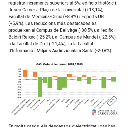
registrar increments superiors al 5%: edificis Històric i
Josep Carner a Plaça de la Universitat (+13,1%),
Facultat de Medicina-Clínic (+8,8%) i Esports UB
(+5,9%). Les reduccions més destacades es
produeixen al Campus de Bellvitge (-38,5%), a l’edifici
Baldiri Reixac (-25,2%), al Campus de Mundet (-22,5%),
a la Facultat de Dret (-21,4%), i a la Facultat
d’Informació i Mitjans Audiovisuals a Sants (-20,8%).
En molts casos, els descensos d’electricitat i gas han