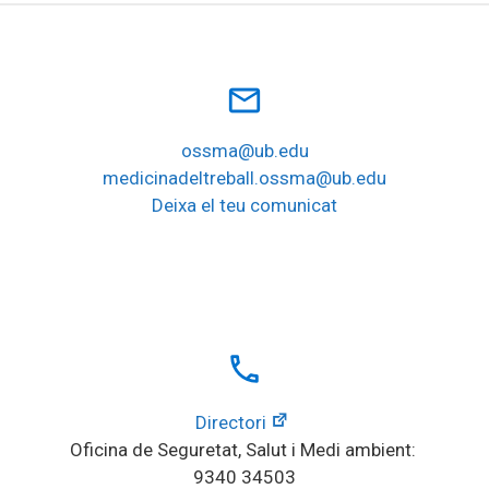
mail_outline
ossma@ub.edu
medicinadeltreball.ossma@ub.edu
Deixa el teu comunicat
local_phone
Directori
Oficina de Seguretat, Salut i Medi ambient: 
9340 34503