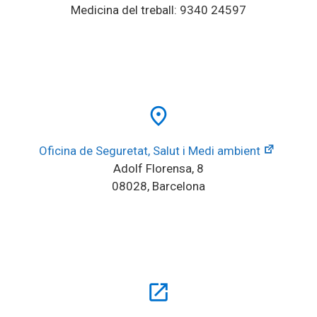
Medicina del treball: 9340 24597
place
Oficina de Seguretat, Salut i Medi ambient
Adolf Florensa, 8
08028, Barcelona
open_in_new