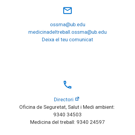
mail_outline
ossma@ub.edu
medicinadeltreball.ossma@ub.edu
Deixa el teu comunicat
local_phone
Directori
Oficina de Seguretat, Salut i Medi ambient: 
9340 34503
Medicina del treball: 9340 24597