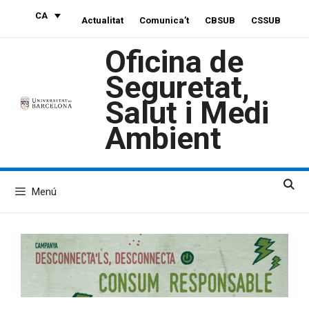
Vés
CA
Actualitat
Comunica’t
CBSUB
CSSUB
al
contingut
Oficina de
Seguretat,
Salut i Medi
Ambient
Menú