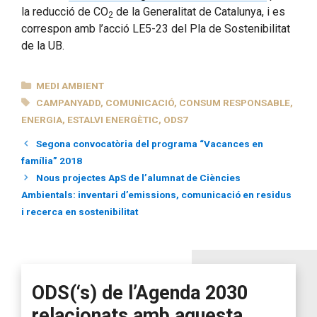
la reducció de CO
de la Generalitat de Catalunya, i es
2
correspon amb l’acció LE5-23 del Pla de Sostenibilitat
de la UB.
CATEGORIES
MEDI AMBIENT
ETIQUETES
CAMPANYADD
,
COMUNICACIÓ
,
CONSUM RESPONSABLE
,
ENERGIA
,
ESTALVI ENERGÈTIC
,
ODS7
Segona convocatòria del programa “Vacances en
família” 2018
Nous projectes ApS de l’alumnat de Ciències
Ambientals: inventari d’emissions, comunicació en residus
i recerca en sostenibilitat
ODS(‘s) de l’Agenda 2030
relacionats amb aquesta