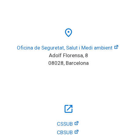
place
Oficina de Seguretat, Salut i Medi ambient
Adolf Florensa, 8
08028, Barcelona
open_in_new
CSSUB
CBSUB