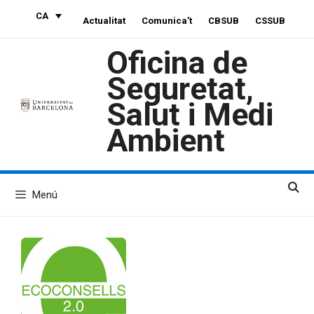
Vés
CA
Actualitat
Comunica’t
CBSUB
CSSUB
al
contingut
Oficina de
Seguretat,
Salut i Medi
Ambient
Menú