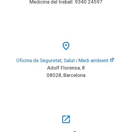
Medicina del treball: 9340 24597
place
Oficina de Seguretat, Salut i Medi ambient
Adolf Florensa, 8
08028, Barcelona
open_in_new