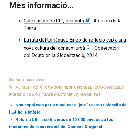
Més informació…
Calculadora de CO₂ aliments
. Amigos de la
Tierra
La ruta del tomàquet. Eines de reflexió cap a una
nova cultura del consum urbà
. Observatori
del Deute en la Globalització, 2014.
CATEGORIES
MEDI AMBIENT
ETIQUETES
ALIMENTACIÓ
,
CONSUM RESPONSABLE
,
ECOCONSELLS
,
EMISSIONS CO2
,
MALBARATAMENT
,
MOBILITAT
Nou espai web per a conèixer el jardí Ferran Soldevila de
l’Edifici Històric
Retorna UB: recollits més de 10.000 envasos a les
màquines de recuperació del Campus Diagonal