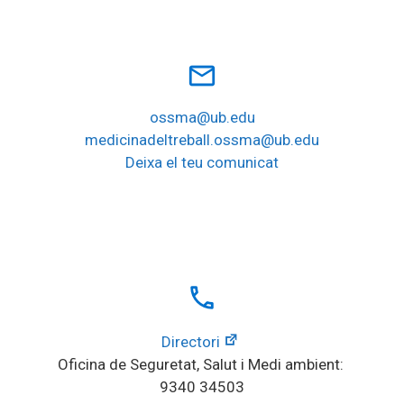
mail_outline
ossma@ub.edu
medicinadeltreball.ossma@ub.edu
Deixa el teu comunicat
local_phone
Directori
Oficina de Seguretat, Salut i Medi ambient: 
9340 34503