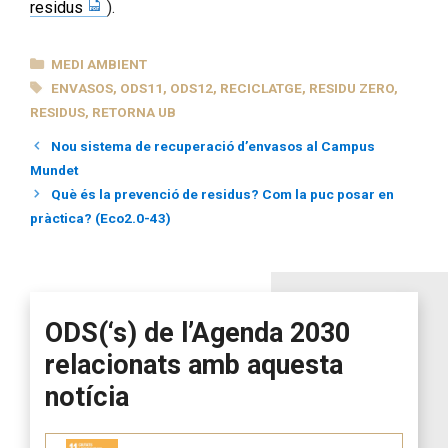
residus
).
CATEGORIES
MEDI AMBIENT
ETIQUETES
ENVASOS
,
ODS11
,
ODS12
,
RECICLATGE
,
RESIDU ZERO
,
RESIDUS
,
RETORNA UB
Nou sistema de recuperació d’envasos al Campus
Mundet
Què és la prevenció de residus? Com la puc posar en
pràctica? (Eco2.0-43)
ODS(‘s) de l’Agenda 2030
relacionats amb aquesta
notícia