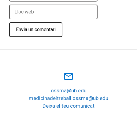
Lloc
web
mail_outline
ossma@ub.edu
medicinadeltreball.ossma@ub.edu
Deixa el teu comunicat