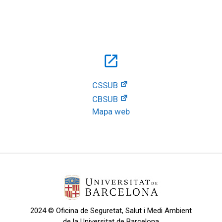
open_in_new
CSSUB
CBSUB
Mapa web
2024 © Oficina de Seguretat, Salut i Medi Ambient
de la Universitat de Barcelona