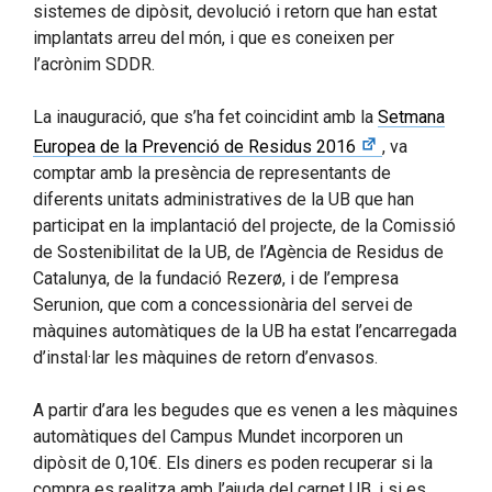
sistemes de dipòsit, devolució i retorn que han estat
implantats arreu del món, i que es coneixen per
l’acrònim SDDR.
La inauguració, que s’ha fet coincidint amb la
Setmana
Europea de la Prevenció de Residus 2016
, va
comptar amb la presència de representants de
diferents unitats administratives de la UB que han
participat en la implantació del projecte, de la Comissió
de Sostenibilitat de la UB, de l’Agència de Residus de
Catalunya, de la fundació Rezerø, i de l’empresa
Serunion, que com a concessionària del servei de
màquines automàtiques de la UB ha estat l’encarregada
d’instal·lar les màquines de retorn d’envasos.
A partir d’ara les begudes que es venen a les màquines
automàtiques del Campus Mundet incorporen un
dipòsit de 0,10€. Els diners es poden recuperar si la
compra es realitza amb l’ajuda del carnet UB, i si es