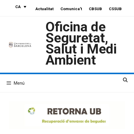
Vés
CA
Actualitat
Comunica’t
CBSUB
CSSUB
al
contingut
Oficina de
Seguretat,
Salut i Medi
Ambient
Menú