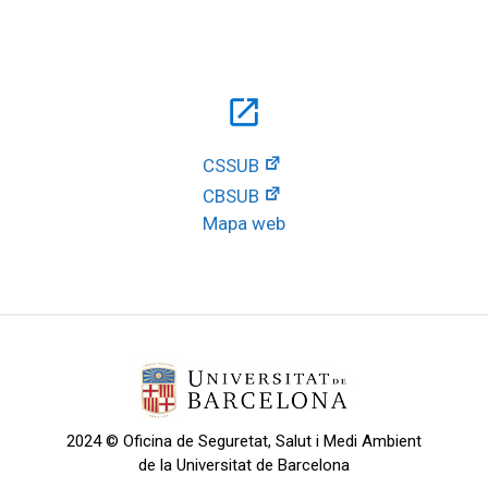
open_in_new
CSSUB
CBSUB
Mapa web
2024 © Oficina de Seguretat, Salut i Medi Ambient
de la Universitat de Barcelona