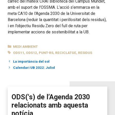
càrrec del mateix CRAI Biblioteca del Campus Mundet,
amb el suport de l’OSSMA. L’acció s’emmarca en la
meta CA10 de l’Agenda 2030 de la Universitat de
Barcelona (reduir la quantitat i perillositat dels residus),
i en l’objectiu Residu Zero del full de ruta per
implementar accions de sostenibilitat a la UB.
CATEGORIES
MEDI AMBIENT
ETIQUETES
ODS11
,
ODS12
,
PUNT-RS
,
RECICLATGE
,
RESIDUS
La importància del sol
Calendari UB 2022: Juliol
ODS(‘s) de l’Agenda 2030
relacionats amb aquesta
notícia