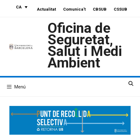
Vés
CA
Actualitat
Comunica’t
CBSUB
CSSUB
al
contingut
Oficina de
Seguretat,
Salut i Medi
Ambient
Menú