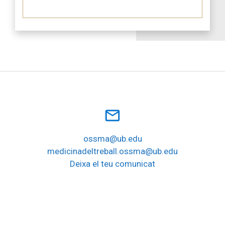
mail_outline
ossma@ub.edu
medicinadeltreball.ossma@ub.edu
Deixa el teu comunicat