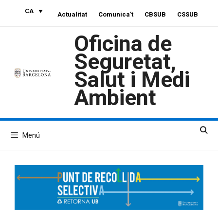
Vés
CA
Actualitat
Comunica’t
CBSUB
CSSUB
al
contingut
Oficina de
Seguretat,
Salut i Medi
Ambient
Menú