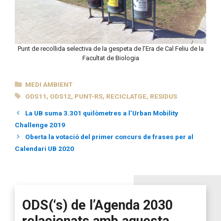
Punt de recollida selectiva de la gespeta de l’Era de Cal Feliu de la
Facultat de Biologia
CATEGORIES
MEDI AMBIENT
ETIQUETES
ODS11
,
ODS12
,
PUNT-RS
,
RECICLATGE
,
RESIDUS
La UB suma 3.301 quilòmetres a l’Urban Mobility
Challenge 2019
Oberta la votació del primer concurs de frases per al
Calendari UB 2020
ODS(‘s) de l’Agenda 2030