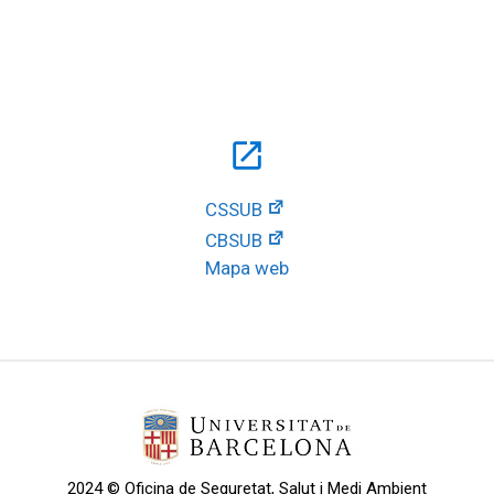
open_in_new
CSSUB
CBSUB
Mapa web
2024 © Oficina de Seguretat, Salut i Medi Ambient