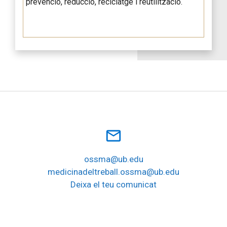
prevenció, reducció, reciclatge i reutilització.
mail_outline
ossma@ub.edu
medicinadeltreball.ossma@ub.edu
Deixa el teu comunicat