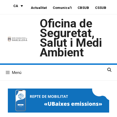
Vés
CA
Actualitat
Comunica’t
CBSUB
CSSUB
al
contingut
Oficina de
Seguretat,
Salut i Medi
Ambient
Menú