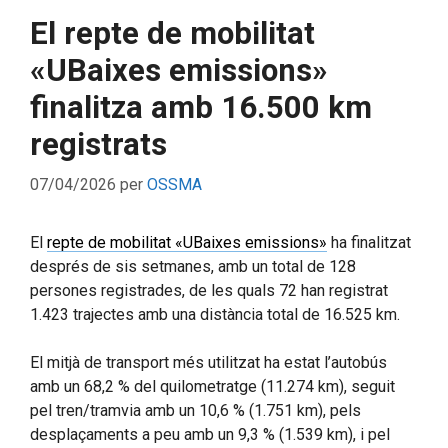
El repte de mobilitat
«UBaixes emissions»
finalitza amb 16.500 km
registrats
07/04/2026
per
OSSMA
El
repte de mobilitat «UBaixes emissions»
ha finalitzat
després de sis setmanes, amb un total de 128
persones registrades, de les quals 72 han registrat
1.423 trajectes amb una distància total de 16.525 km.
El mitjà de transport més utilitzat ha estat l’autobús
amb un 68,2 % del quilometratge (11.274 km), seguit
pel tren/tramvia amb un 10,6 % (1.751 km), pels
desplaçaments a peu amb un 9,3 % (1.539 km), i pel