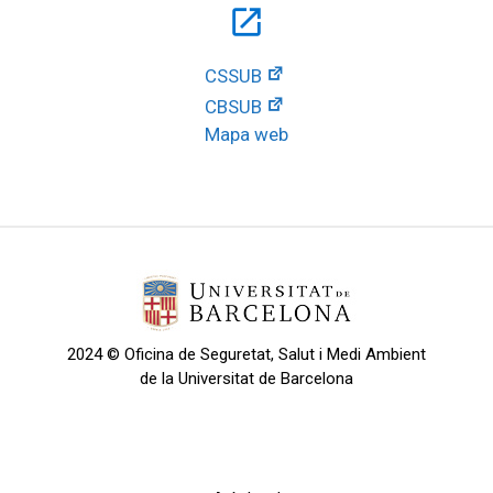
open_in_new
CSSUB
CBSUB
Mapa web
2024 © Oficina de Seguretat, Salut i Medi Ambient
de la Universitat de Barcelona