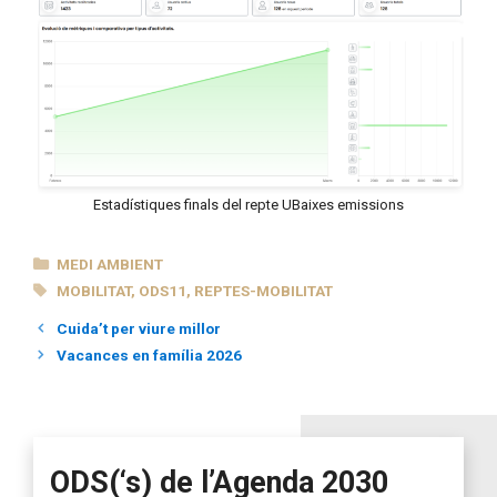
Estadístiques finals del repte UBaixes emissions
CATEGORIES
MEDI AMBIENT
ETIQUETES
MOBILITAT
,
ODS11
,
REPTES-MOBILITAT
Cuida’t per viure millor
Vacances en família 2026
ODS(‘s) de l’Agenda 2030