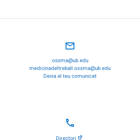
mail_outline
ossma@ub.edu
medicinadeltreball.ossma@ub.edu
Deixa el teu comunicat
local_phone
Directori