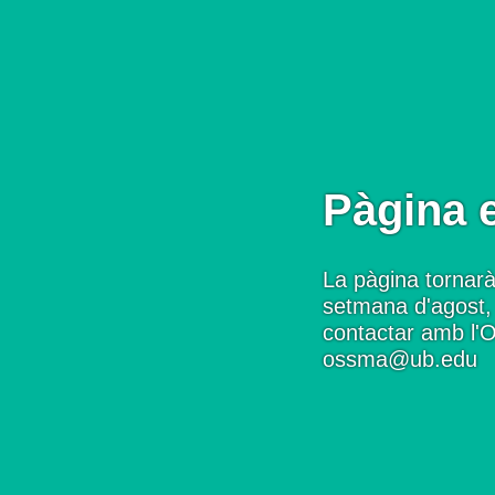
Pàgina 
La pàgina tornarà
setmana d'agost, 
contactar amb l'
ossma@ub.edu