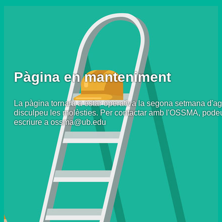
Pàgina en manteniment
La pàgina tornarà a estar operativa la segona setmana d'ag
disculpeu les molèsties. Per contactar amb l'OSSMA, pode
escriure a ossma@ub.edu