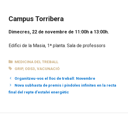
Campus Torribera
Dimecres, 22 de novembre de 11:00h a 13:00h
.
Edifici de la Masia, 1ª planta. Sala de professors
CATEGORIES
MEDICINA DEL TREBALL
ETIQUETES
GRIP
,
ODS3
,
VACUNACIÓ
Organitzeu-vos el lloc de treball: Novembre
Nova subhasta de premis i píndoles infinites en la recta
final del repte d’estalvi energètic