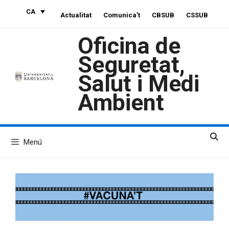
Vés
CA
Actualitat
Comunica’t
CBSUB
CSSUB
al
contingut
Oficina de
Seguretat,
Salut i Medi
Ambient
Menú