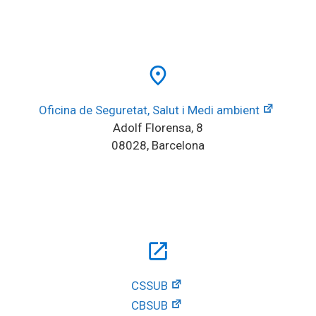
place
Oficina de Seguretat, Salut i Medi ambient
Adolf Florensa, 8
08028, Barcelona
open_in_new
CSSUB
CBSUB