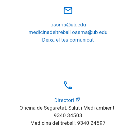
mail_outline
ossma@ub.edu
medicinadeltreball.ossma@ub.edu
Deixa el teu comunicat
local_phone
Directori
Oficina de Seguretat, Salut i Medi ambient: 
9340 34503
Medicina del treball: 9340 24597