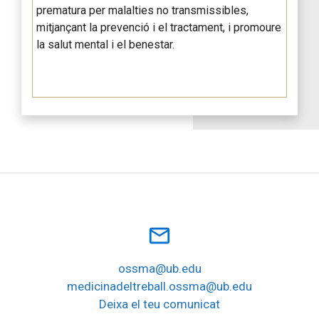
prematura per malalties no transmissibles,
mitjançant la prevenció i el tractament, i promoure
la salut mental i el benestar.
mail_outline
ossma@ub.edu
medicinadeltreball.ossma@ub.edu
Deixa el teu comunicat