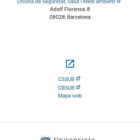
Oficina de Seguretat, Salut i Medi ambient
Adolf Florensa, 8
08028, Barcelona
open_in_new
CSSUB
CBSUB
Mapa web