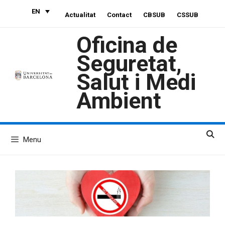
Skip
EN
Actualitat
Contact
CBSUB
CSSUB
to
content
Oficina de
Seguretat,
Salut i Medi
Ambient
Menu