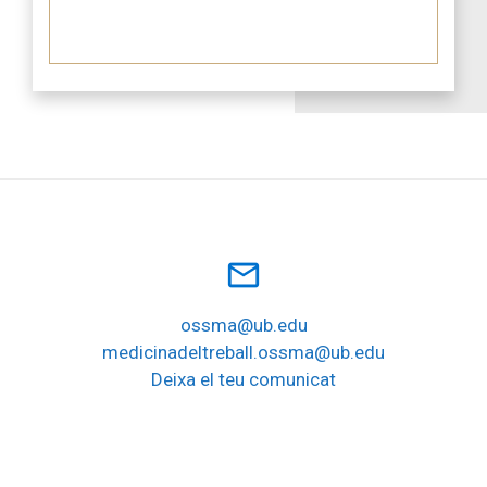
mail_outline
ossma@ub.edu
medicinadeltreball.ossma@ub.edu
Deixa el teu comunicat