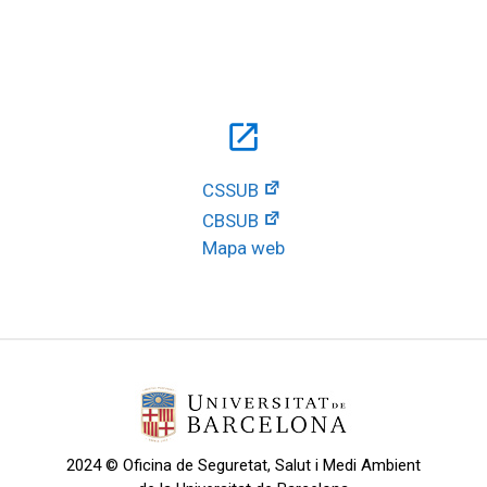
open_in_new
CSSUB
CBSUB
Mapa web
2024 © Oficina de Seguretat, Salut i Medi Ambient