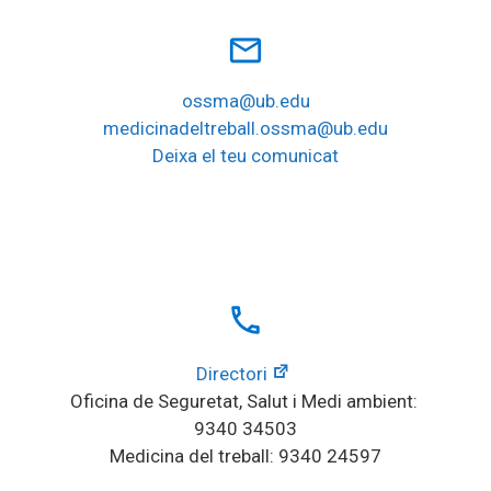
mail_outline
ossma@ub.edu
medicinadeltreball.ossma@ub.edu
Deixa el teu comunicat
local_phone
Directori
Oficina de Seguretat, Salut i Medi ambient: 
9340 34503
Medicina del treball: 9340 24597