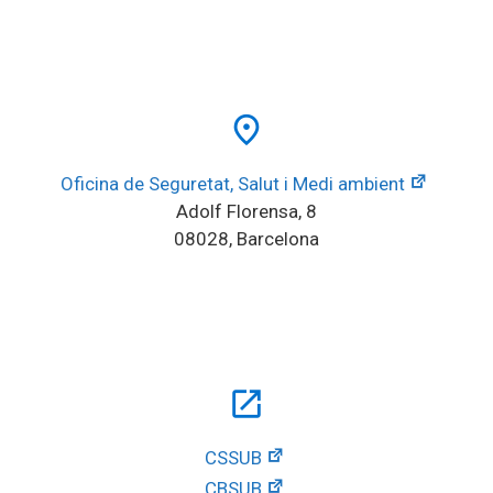
place
Oficina de Seguretat, Salut i Medi ambient
Adolf Florensa, 8
08028, Barcelona
open_in_new
CSSUB
CBSUB