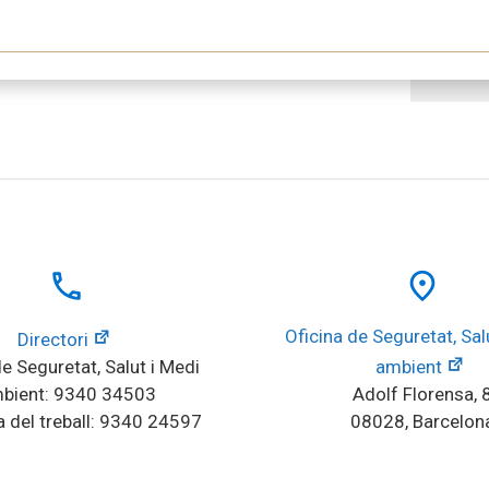
local_phone
place
Oficina de Seguretat, Salu
Directori
e Seguretat, Salut i Medi 
ambient
bient: 9340 34503
Adolf Florensa, 
 del treball: 9340 24597
08028, Barcelon