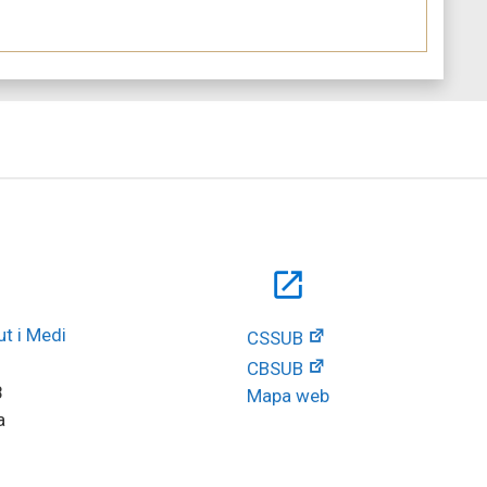
open_in_new
t i Medi 
CSSUB
CBSUB
8
Mapa web
a