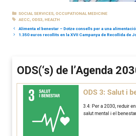
CATEGORIES
SOCIAL SERVICES
,
OCCUPATIONAL MEDICINE
TAGS
AECC
,
ODS3
,
HEALTH
Alimenta el benestar – Dotze consells per a una alimentació 
1.350 euros recollits en la XVII Campanya de Recollida de J
ODS(‘s) de l’Agenda 203
ODS 3: Salut i b
3.4: Per a 2030, reduir e
salut mental i el benestar