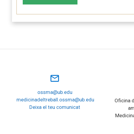
mail_outline
ossma@ub.edu
medicinadeltreball.ossma@ub.edu
Oficina d
Deixa el teu comunicat
am
Medicina