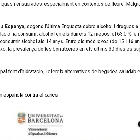
ques i ensucrades, especialment en contextos de lleure. Malgr
 a Espanya,
segons l’última Enquesta sobre alcohol i drogues a
ció ha consumit alcohol en els darrers 12 mesos; el 63,0 %, en el
nsumir alcohol als 14 anys. Entre els més joves (de 15 i 16 any
xò, la prevalença de les borratxeres en els últims 30 dies és s
al font d’hidratació, i ofereix alternatives de begudes saludable
 española contra el cáncer.