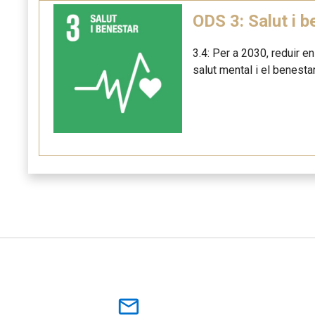
ODS 3: Salut i b
3.4: Per a 2030, reduir e
salut mental i el benestar
mail_outline