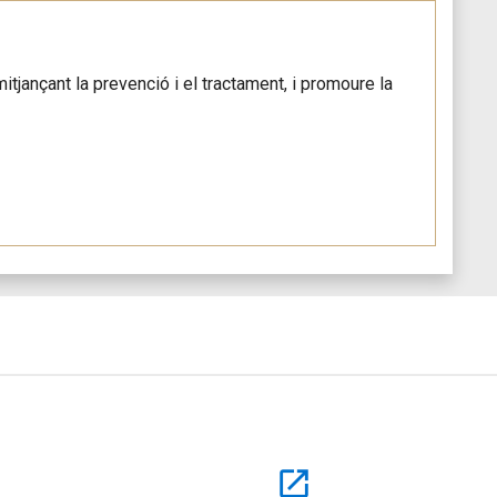
itjançant la prevenció i el tractament, i promoure la
open_in_new