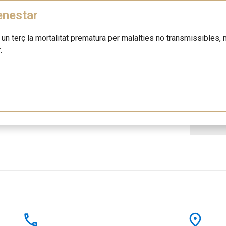
enestar
n un terç la mortalitat prematura per malalties no transmissibles, m
.
local_phone
place