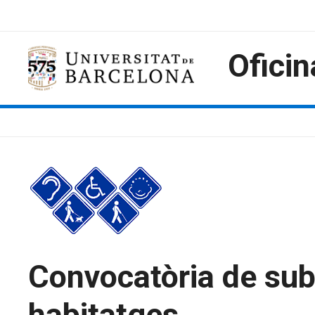
Skip
to
content
Oficin
Convocatòria de subv
habitatges