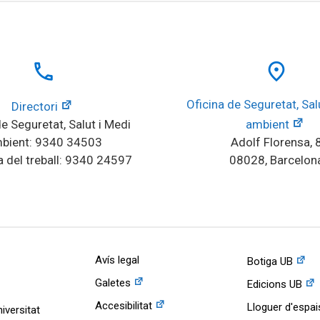
local_phone
place
Oficina de Seguretat, Salu
Directori
e Seguretat, Salut i Medi 
ambient
bient: 9340 34503
Adolf Florensa, 
 del treball: 9340 24597
08028, Barcelon
Avís legal
Botiga UB
Galetes
Edicions UB
Accesibilitat
Lloguer d'espai
iversitat