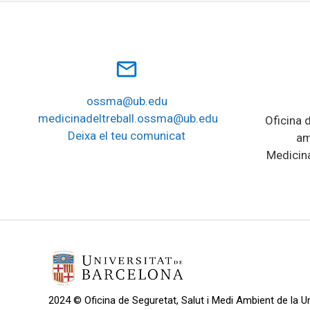
mail_outline
ossma@ub.edu
medicinadeltreball.ossma@ub.edu
Oficina d
Deixa el teu comunicat
am
Medicina
2024 © Oficina de Seguretat, Salut i Medi Ambient de la Un