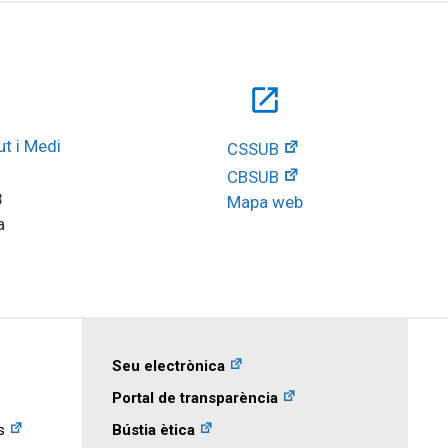
open_in_new
t i Medi 
CSSUB
CBSUB
8
Mapa web
a
Seu electrònica
Portal de transparència
s
Bústia ètica