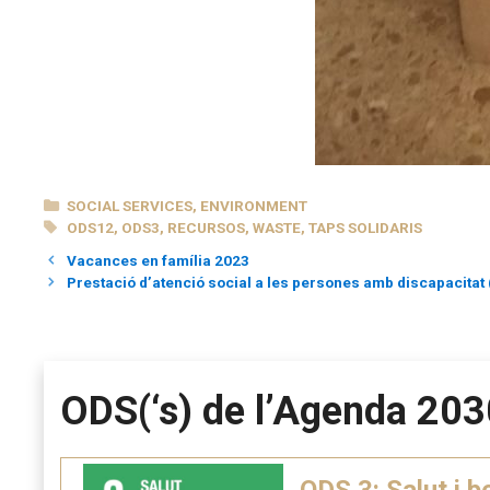
CATEGORIES
SOCIAL SERVICES
,
ENVIRONMENT
TAGS
ODS12
,
ODS3
,
RECURSOS
,
WASTE
,
TAPS SOLIDARIS
Vacances en família 2023
Prestació d’atenció social a les persones amb discapacitat
ODS(‘s) de l’Agenda 203
ODS 3: Salut i b