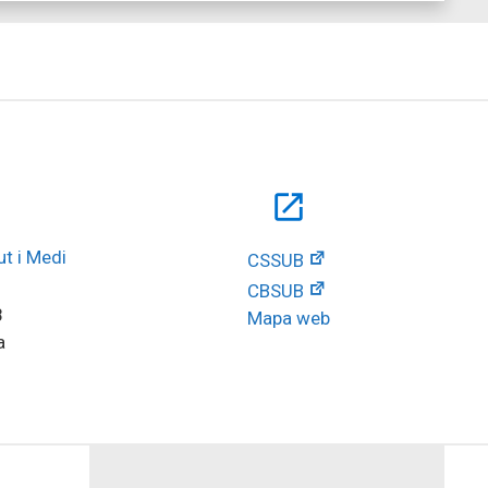
open_in_new
t i Medi 
CSSUB
CBSUB
8
Mapa web
a