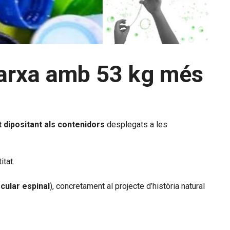
 marxa amb 53 kg més
t dipositant als contenidors
desplegats a les
itat.
cular espinal
), concretament al projecte d’història natural