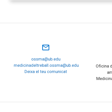
mail_outline
ossma@ub.edu
medicinadeltreball.ossma@ub.edu
Oficina d
Deixa el teu comunicat
am
Medicina