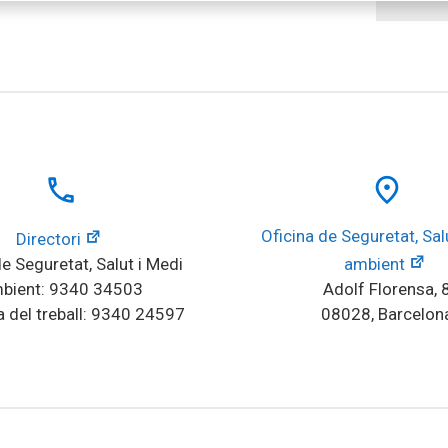
local_phone
place
Oficina de Seguretat, Salu
Directori
e Seguretat, Salut i Medi 
ambient
bient: 9340 34503
Adolf Florensa, 
 del treball: 9340 24597
08028, Barcelon