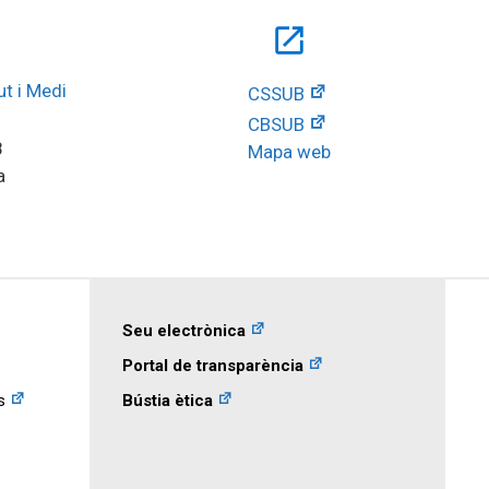
open_in_new
t i Medi 
CSSUB
CBSUB
8
Mapa web
a
Seu electrònica
Portal de transparència
s
Bústia ètica