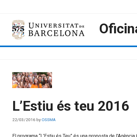
Skip
to
content
Oficin
L’Estiu és teu 2016
22/03/2016
by
OSSMA
El programa “L’Estiu és Teu” és una proposta de l’Agència 