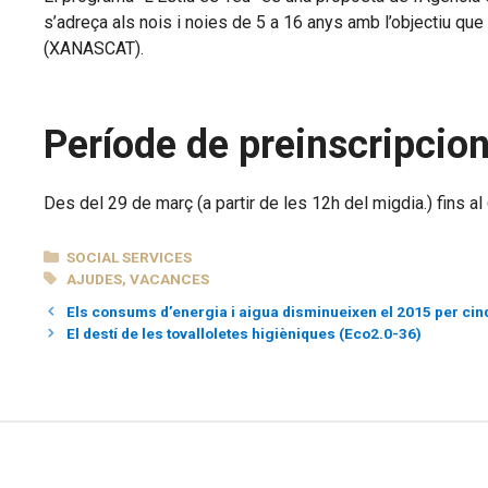
s’adreça als nois i noies de 5 a 16 anys amb l’objectiu que
(XANASCAT).
Període de preinscripcio
Des del 29 de març (a partir de les 12h del migdia.) fins al 6
CATEGORIES
SOCIAL SERVICES
TAGS
AJUDES
,
VACANCES
Els consums d’energia i aigua disminueixen el 2015 per ci
El destí de les tovalloletes higièniques (Eco2.0-36)