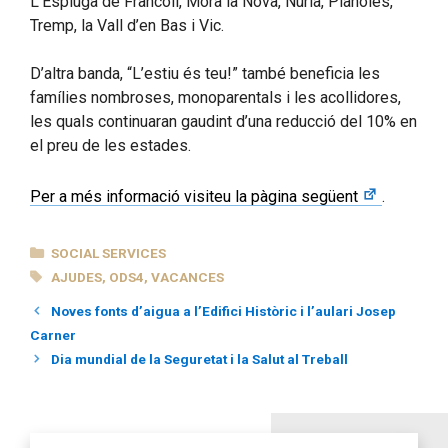
L’Espluga de Francolí, Móra la Nova, Núria, Planoles,
Tremp, la Vall d’en Bas i Vic.
D’altra banda, “L’estiu és teu!” també beneficia les
famílies nombroses, monoparentals i les acollidores,
les quals continuaran gaudint d’una reducció del 10% en
el preu de les estades.
Per a més informació visiteu la pàgina següent
.
CATEGORIES
SOCIAL SERVICES
TAGS
AJUDES
,
ODS4
,
VACANCES
Noves fonts d’aigua a l’Edifici Històric i l’aulari Josep
Carner
Dia mundial de la Seguretat i la Salut al Treball