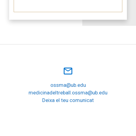
mail_outline
ossma@ub.edu
medicinadeltreball.ossma@ub.edu
Deixa el teu comunicat