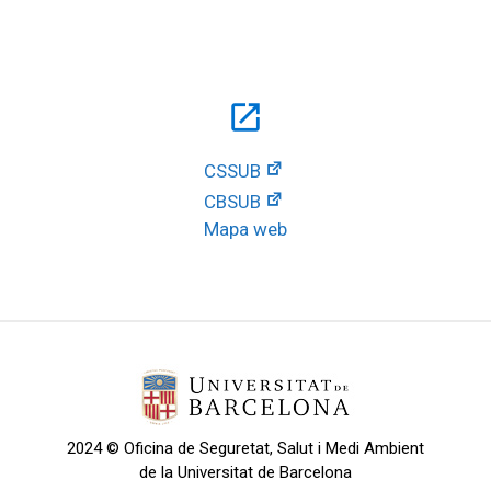
open_in_new
CSSUB
CBSUB
Mapa web
2024 © Oficina de Seguretat, Salut i Medi Ambient
de la Universitat de Barcelona