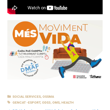
CATEGORIES
SOCIAL SERVICES
,
OSSMA
TAGS
GENCAT -ESPORT
,
ODS3
,
OMS
,
HEALTH