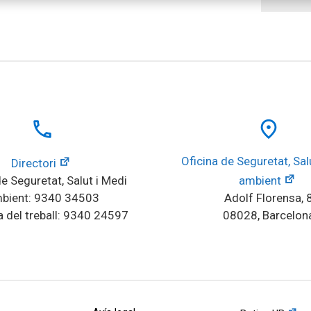
local_phone
place
Oficina de Seguretat, Salu
Directori
e Seguretat, Salut i Medi 
ambient
bient: 9340 34503
Adolf Florensa, 
 del treball: 9340 24597
08028, Barcelon