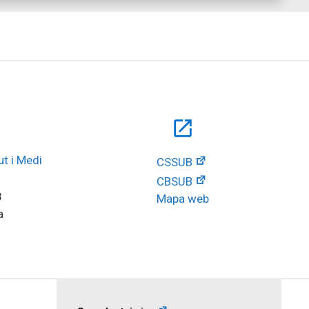
open_in_new
t i Medi 
CSSUB
CBSUB
8
Mapa web
a