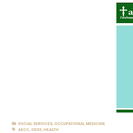
CATEGORIES
SOCIAL SERVICES
,
OCCUPATIONAL MEDICINE
TAGS
AECC
,
ODS3
,
HEALTH