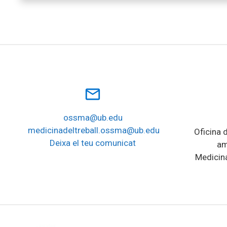
mail_outline
ossma@ub.edu
medicinadeltreball.ossma@ub.edu
Oficina d
Deixa el teu comunicat
am
Medicina