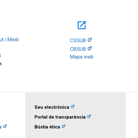
open_in_new
t i Medi 
CSSUB
CBSUB
8
Mapa web
a
Seu electrònica
Portal de transparència
s
Bústia ètica