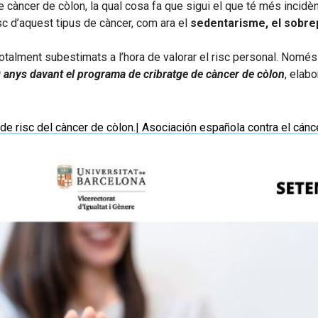
càncer de còlon, la qual cosa fa que sigui el que té més incidènc
sc d’aquest tipus de càncer, com ara el
sedentarisme, el sobre
otalment subestimats a l’hora de valorar el risc personal. Només 
 anys davant el programa de cribratge de càncer de còlon
, elabo
de risc del càncer de còlon.| Asociación española contra el cánce