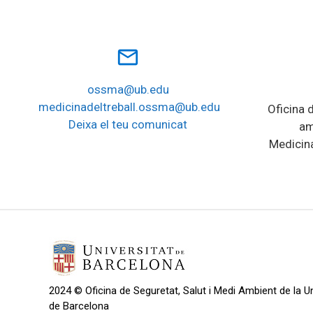
mail_outline
ossma@ub.edu
medicinadeltreball.ossma@ub.edu
Oficina d
Deixa el teu comunicat
am
Medicina
2024 © Oficina de Seguretat, Salut i Medi Ambient de la Un
de Barcelona