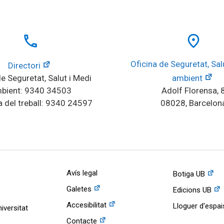
local_phone
place
Oficina de Seguretat, Salu
Directori
e Seguretat, Salut i Medi 
ambient
bient: 9340 34503
Adolf Florensa, 
 del treball: 9340 24597
08028, Barcelon
Avís legal
Botiga UB
Galetes
Edicions UB
Accesibilitat
Lloguer d'espai
iversitat
Contacte