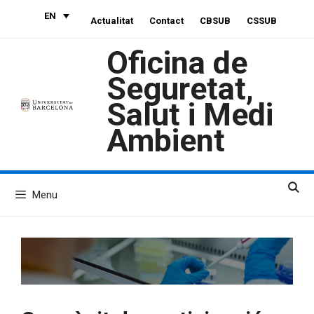
Skip
EN
Actualitat
Contact
CBSUB
CSSUB
to
content
Oficina de
Seguretat,
Salut i Medi
Ambient
Menu