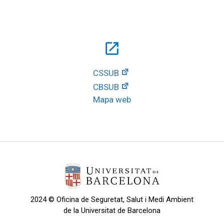
open_in_new
CSSUB
CBSUB
Mapa web
2024 © Oficina de Seguretat, Salut i Medi Ambient
de la Universitat de Barcelona