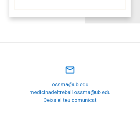
mail_outline
ossma@ub.edu
medicinadeltreball.ossma@ub.edu
Deixa el teu comunicat