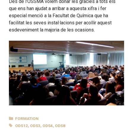
Des de l’OSSMA volem donar les gràcies a tots els
que ens han ajudat a arribar a aquesta xifra i fer
especial menció a la Facultat de Química que ha
facilitat les seves instal·lacions per acollir aquest
esdeveniment la majoria de les ocasions.
CATEGORIES
FORMATION
TAGS
ODS12
,
ODS3
,
ODS4
,
ODS8