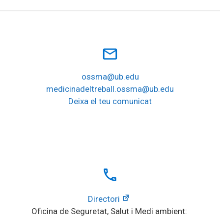
mail_outline
ossma@ub.edu
medicinadeltreball.ossma@ub.edu
Deixa el teu comunicat
local_phone
Directori
Oficina de Seguretat, Salut i Medi ambient: 