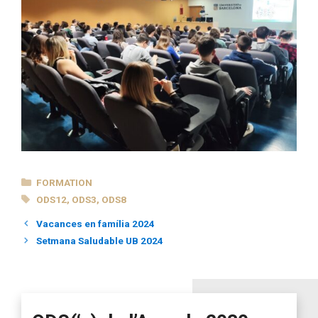
CATEGORIES
FORMATION
TAGS
ODS12
,
ODS3
,
ODS8
Vacances en família 2024
Setmana Saludable UB 2024