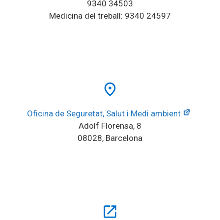
9340 34503
Medicina del treball: 9340 24597
place
Oficina de Seguretat, Salut i Medi ambient
Adolf Florensa, 8
08028, Barcelona
open_in_new