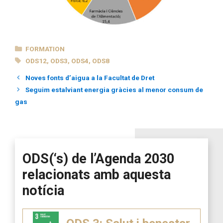
CATEGORIES
FORMATION
TAGS
ODS12
,
ODS3
,
ODS4
,
ODS8
Noves fonts d’aigua a la Facultat de Dret
Seguim estalviant energia gràcies al menor consum de
gas
ODS(‘s) de l’Agenda 2030
relacionats amb aquesta
notícia