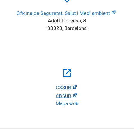
Oficina de Seguretat, Salut i Medi ambient
Adolf Florensa, 8
08028, Barcelona
open_in_new
CSSUB
CBSUB
Mapa web