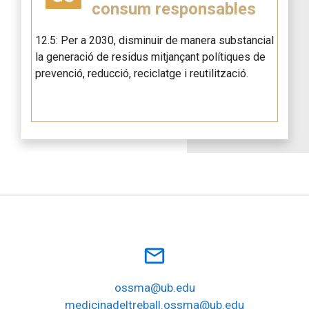
consum responsables
12.5: Per a 2030, disminuir de manera substancial
la generació de residus mitjançant polítiques de
prevenció, reducció, reciclatge i reutilització.
mail_outline
ossma@ub.edu
medicinadeltreball.ossma@ub.edu